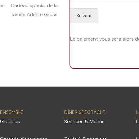
es
Cadeau spécial de la
l
*
é
famille Arlette Gruss
Suivant
p
h
o
n
Le paiement vous sera alors d
e
*
ENSEMBLE
DÎNER SPECTACLE
L
Groupes
Séances & Menus
L