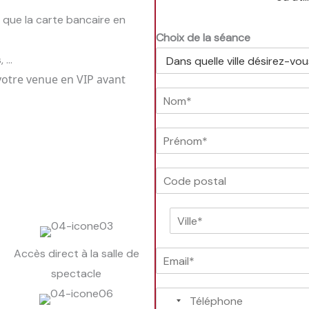
t que la carte bancaire en
Choix de la séance
...
otre venue en VIP avant
N
o
m
P
*
r
é
C
n
o
o
d
m
V
e
*
i
P
l
o
Accès direct à la salle de
E
l
s
m
e
t
spectacle
a
*
a
T
i
l
é
l