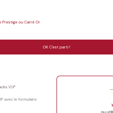
e Prestige ou Carré Or
OK C'est parti !
cks V.I.P
P avec le formulaire.
ou uti