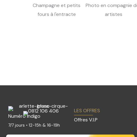
Champagne et petits
Photo en compagnie d
fours à l'entracte
artistes
LES OFFRES
Numéro Indigo
Offres V.I.P
7/7 jours • 12-15h & 16-19h