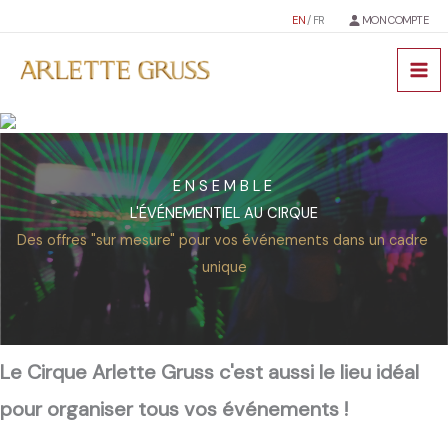
Aller
EN
/ FR
MON COMPTE
au
contenu
ENSEMBLE
L'ÉVÉNEMENTIEL AU CIRQUE
Des offres "sur mesure" pour vos événements dans un cadre
unique
Le Cirque Arlette Gruss c'est aussi le lieu idéal
pour organiser tous vos événements !