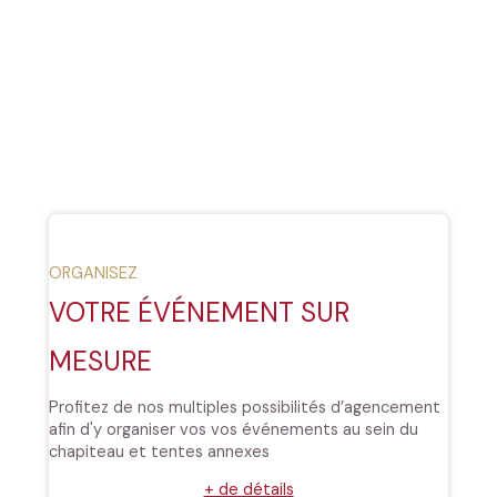
Media error: Format(s) not supported or source(s) not found
Télécharger le fichier: https://future.cirque-gruss.com/w
ORGANISEZ
VOTRE ÉVÉNEMENT SUR
MESURE
Media error: Format(s) not supported or source(s) not found
Profitez de nos multiples possibilités d’agencement
afin d'y organiser vos vos événements au sein du
Télécharger le fichier: https://future.cirque-gruss.com/wp-c
00:00
chapiteau et tentes annexes
+ de détails